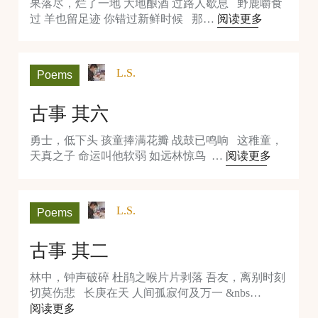
果落尽，烂了一地 大地酿酒 过路人歇息 野鹿嚼食
过 羊也留足迹 你错过新鲜时候 那…
阅读更多
L.S.
Poems
古事 其六
勇士，低下头 孩童捧满花瓣 战鼓已鸣响 这稚童，
天真之子 命运叫他软弱 如远林惊鸟 …
阅读更多
L.S.
Poems
古事 其二
林中，钟声破碎 杜鹃之喉片片剥落 吾友，离别时刻
切莫伤悲 长庚在天 人间孤寂何及万一 &nbs…
阅读更多