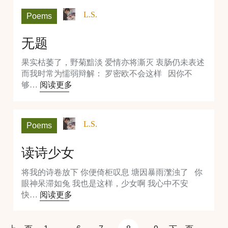
L.S.
Poems
无题
果实枯萎了，野菊黯淡 爱情亦将澌灭 衷肠仍未表述
而我时常为懦弱辩解： 罗密欧不会这样 因你不
够…
阅读更多
L.S.
Poems
读诗少女
将我的诗卷放下 你便倚柜叹息 塘因暴雨瀿浊了 你
眼神呆滞如兔 我也是这样，少女啊 我心中不安
快…
阅读更多