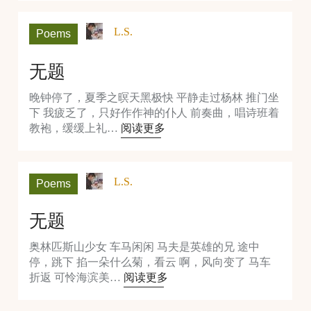
L.S.
Poems
无题
晚钟停了，夏季之暝天黑极快 平静走过杨林 推门坐
下 我疲乏了，只好作作神的仆人 前奏曲，唱诗班着
教袍，缓缓上礼…
阅读更多
L.S.
Poems
无题
奥林匹斯山少女 车马闲闲 马夫是英雄的兄 途中
停，跳下 掐一朵什么菊，看云 啊，风向变了 马车
折返 可怜海滨美…
阅读更多