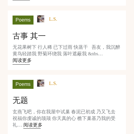
L.S.
Poems
古事 其一
无花果树下 行人稀 已下过雨 快蒸干 吾友，我沉醉
黄鸟轻踏我 野菊环绕我 落叶遮蔽我 &nbs…
阅读更多
L.S.
Poems
无题
玄燕飞吧，你在我屋中试巢 春泥已初成 乃又飞去
祝福你虔诚的颉颃 你天真的心 檐下巢基乃我的受
礼…
阅读更多