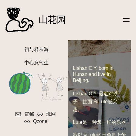
文字
跳
|笔记
至
山花园
|信件
内
|影像
容
|听
|关于
初与君从游
|
友链
|友站动态
中心意气生
|
登录
Lishan O.Y. born in
Hunan and live in
Beijing.
Lishan O.Y. 最近对沙
子、挂面 和Lute感兴
趣。
電郵
班网
Qzone
Lute是一种瓢一样的乐器
我以为Lute的音色是上帝