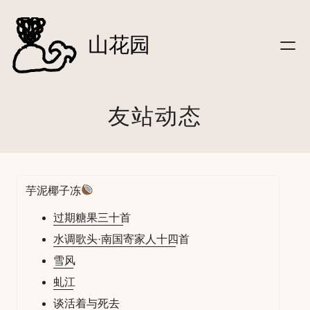
文字
跳
|笔记
至
山花园
|信件
内
|影像
容
|听
|关于
友站动态
|
友链
|友站动态
|
登录
芋泥椰子冻
过期糖果三十首
水调歌头·南国寄家人十四首
雪风
虬江
谈活着与死去