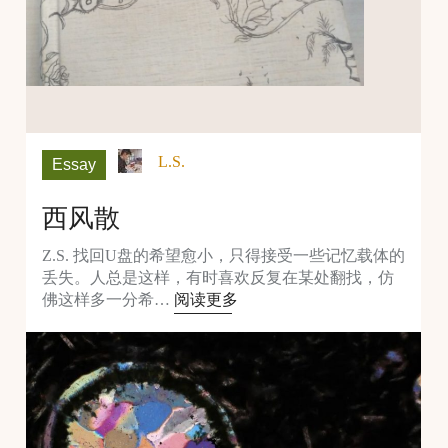
L.S.
Essay
西风散
Z.S. 找回U盘的希望愈小，只得接受一些记忆载体的
丢失。人总是这样，有时喜欢反复在某处翻找，仿
佛这样多一分希…
阅读更多