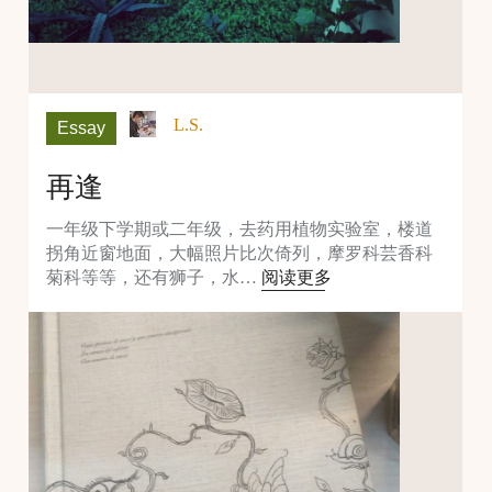
L.S.
Essay
再逢
一年级下学期或二年级，去药用植物实验室，楼道
拐角近窗地面，大幅照片比次倚列，摩罗科芸香科
菊科等等，还有狮子，水…
阅读更多