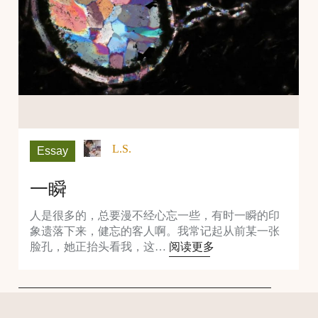
L.S.
Essay
一瞬
人是很多的，总要漫不经心忘一些，有时一瞬的印
象遗落下来，健忘的客人啊。我常记起从前某一张
脸孔，她正抬头看我，这…
阅读更多