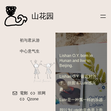
文字
跳
|笔记
至
山花园
|信件
内
|影像
容
|听
|关于
初与君从游
|
友链
|友站动态
中心意气生
|
登录
Lishan O.Y. born in
Hunan and live in
Beijing.
Lishan O.Y. 最近对沙
子、挂面 和Lute感兴
趣。
電郵
班网
Qzone
Lute是一种瓢一样的乐器
我以为Lute的音色是上帝