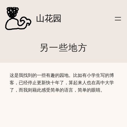
文字
跳
|笔记
至
山花园
|信件
内
|影像
容
|听
|关于
另一些地方
|
友链
|友站动态
|
登录
这是我找到的一些有趣的园地。比如有小学生写的博
客，已经停止更新快十年了，算起来人也在高中大学
了，而我则藉此感受简单的语言，简单的眼睛。