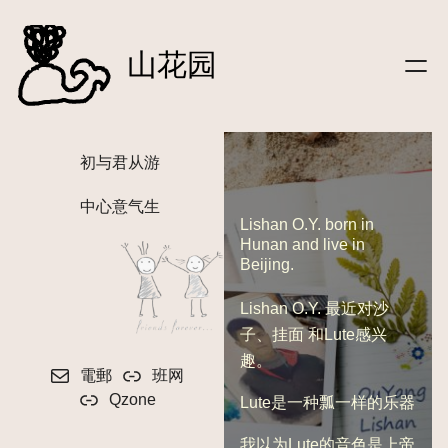
文字
跳
|笔记
至
山花园
|信件
内
|影像
容
|听
|关于
初与君从游
|
友链
|友站动态
中心意气生
|
登录
Lishan O.Y. born in
Hunan and live in
Beijing.
Lishan O.Y. 最近对沙
子、挂面 和Lute感兴
趣。
電郵
班网
Qzone
Lute是一种瓢一样的乐器
我以为Lute的音色是上帝