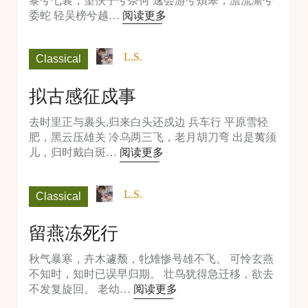
黎兮七襄，望佚子兮奈何 逸会游兮薠皋，澹流澌兮
委蛇 轻吴榜兮越…
阅读更多
L.S.
Classical
拟古感征戍事
去时里正与裹头,归来白头还戍边 兵车行 平原雪轻
肥，黑云压雄关 冷乌两三飞，老月胡刀弯 出是荑须
儿，归时戴白斑…
阅读更多
L.S.
Classical
留燕冻死行
秋气暴寒，卉木遽颓，牝雉惨号雄不飞。 可怜玄燕
不知时，知时已误早归期。 壮鸟犹得急迁移，欲去
不发复旋回。 老幼…
阅读更多