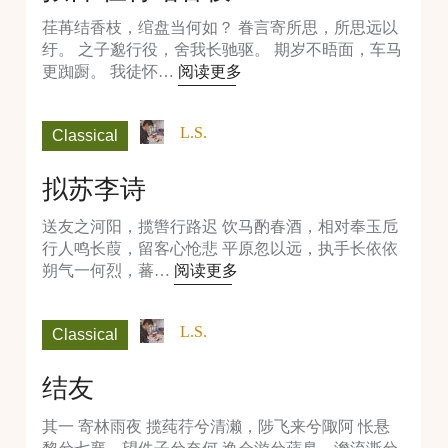
荏苒结香枝，绾盘当何如？ 眷言寄所思，所思远以
纡。 之子邈行役，舍我长驰驱。 期岁不晤面，车马
更踟蹰。 我徒怀…
阅读更多
L.S.
Classical
拟苏李诗
送友之河阳，揽辔行路迟 饮马酌春酒，相对奉玉卮
行人鸣长葭，留客心怆悲 平原忽以远，执手长依依
朔气一何烈，蕃…
阅读更多
L.S.
Classical
结友
其一 寄林雨夜 揽莼荇兮清濑，陟飞来兮陬阿 怅悬