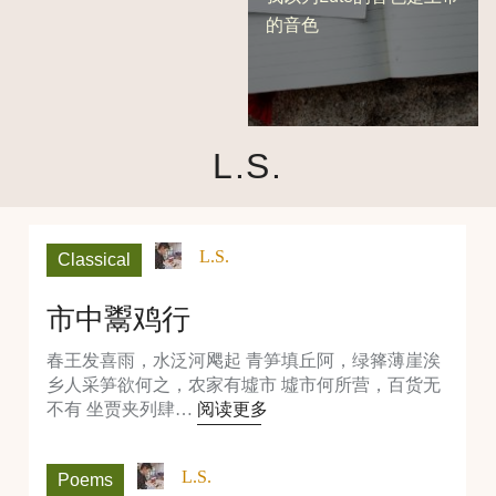
的音色
L.S.
L.S.
Classical
市中鬻鸡行
春王发喜雨，水泛河飔起 青笋填丘阿，绿箨薄崖涘
乡人采笋欲何之，农家有墟市 墟市何所营，百货无
不有 坐贾夹列肆…
阅读更多
L.S.
Poems