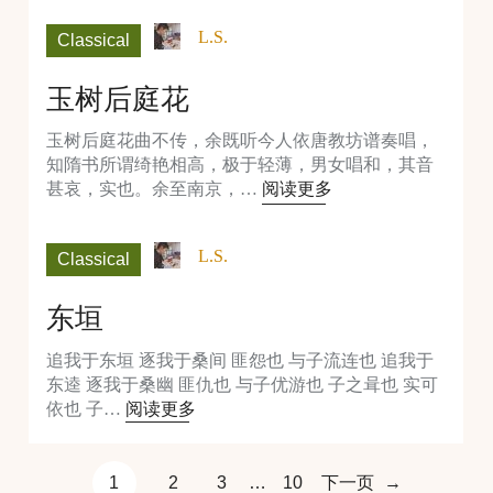
L.S.
Classical
玉树后庭花
玉树后庭花曲不传，余既听今人依唐教坊谱奏唱，
知隋书所谓绮艳相高，极于轻薄，男女唱和，其音
甚哀，实也。余至南京，…
阅读更多
L.S.
Classical
东垣
追我于东垣 逐我于桑间 匪怨也 与子流连也 追我于
东逵 逐我于桑幽 匪仇也 与子优游也 子之咠也 实可
依也 子…
阅读更多
1
2
3
…
10
下一页
→