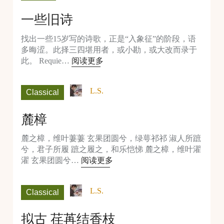
一些旧诗
找出一些15岁写的诗歌，正是“入象征”的阶段，语
多晦涩。此择三四堪用者，或小勘，或大改而录于
此。 Requie…
阅读更多
L.S.
Classical
麓樟
麓之樟，维叶萋萋 玄果团圆兮，绿萼祁祁 淑人所蹠
兮，君子所履 蹠之履之，和乐恺悌 麓之樟，维叶濯
濯 玄果团圆兮…
阅读更多
L.S.
Classical
拟古 荏苒结香枝