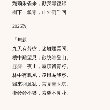
翙爾朱雀来，勸我尋徑歸
樹下一瓢零，山外雨千回
2025改
「無題」
九天有芳樹，迷離煙雲間。
樓中難望見，欲眺唯登山。
霡霂一夜止，屋頂留青籽。
林中有鳳凰，凌風為我察。
歸來羽翼亂，言見青玉塔。
掛鈴鈴不響，素馨不見花。