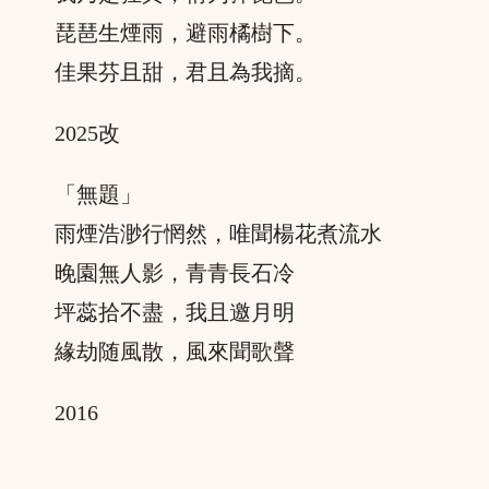
琵琶生煙雨，避雨橘樹下。
佳果芬且甜，君且為我摘。
2025改
「無題」
雨煙浩渺行惘然，唯聞楊花煮流水
晚園無人影，青青長石冷
坪蕊拾不盡，我且邀月明
緣劫随風散，風來聞歌聲
2016