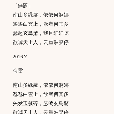
「無題」
南山多緑蘿，依依何婀娜
遙遙白雲上，飲者何其多
瑟起玄鳥驚，我且細細聴
欲嘑天上人，云重鼓聲停
2016？
晦雷
南山多緑蘿，依依何婀娜
邈邈白雲上，飲者何其多
矢发玉瓠碎，瑟鸣玄鳥驚
欲嘑天上人，云重鼓聲停