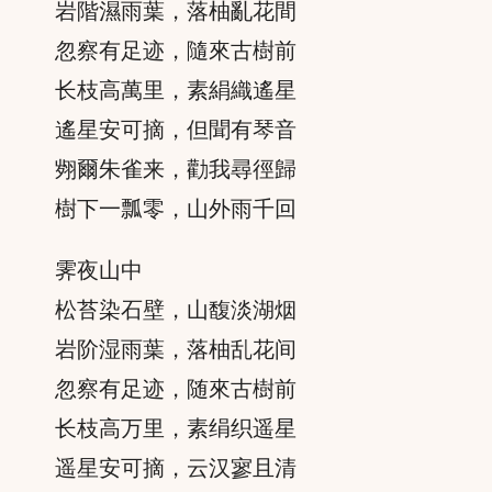
岩階濕雨葉，落柚亂花間
忽察有足迹，隨來古樹前
长枝高萬里，素絹織遙星
遙星安可摘，但聞有琴音
翙爾朱雀来，勸我尋徑歸
樹下一瓢零，山外雨千回
霁夜山中
松苔染石壁，山馥淡湖烟
岩阶湿雨葉，落柚乱花间
忽察有足迹，随來古樹前
长枝高万里，素绢织遥星
遥星安可摘，云汉寥且清