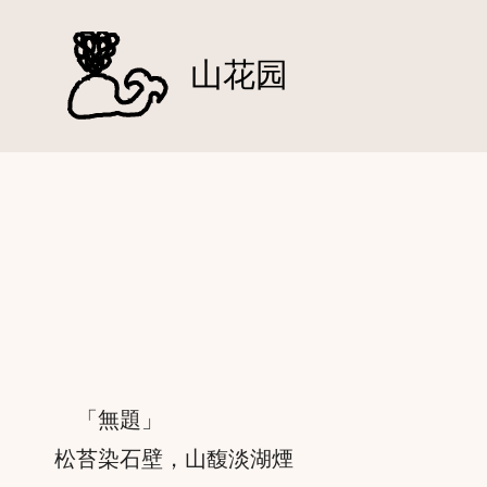
跳
至
山花园
内
容
「無題」
松苔染石壁，山馥淡湖煙