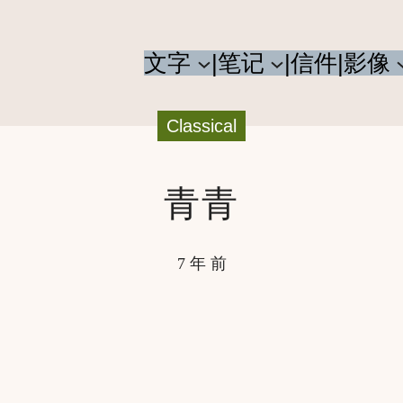
文字
|笔记
|信件
|影像
Classical
青青
7 年 前