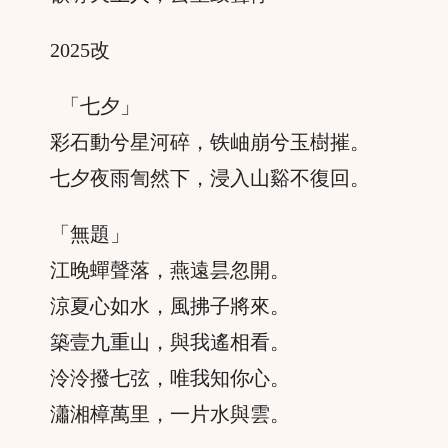
2025改
「七夕」
彩石動兮星河碎，铁岫崩兮玉樹摧。
七夕夜雨訇然下，浸入山谿不復回。
「無題」
江晚蟬聲落，燕遠昙忽開。
涼夏心如水，風拂子將來。
築壹九重山，與我遙相看。
泠泠撥七弦，唯我知你心。
瀟湘樟萬里，一片水與雲。