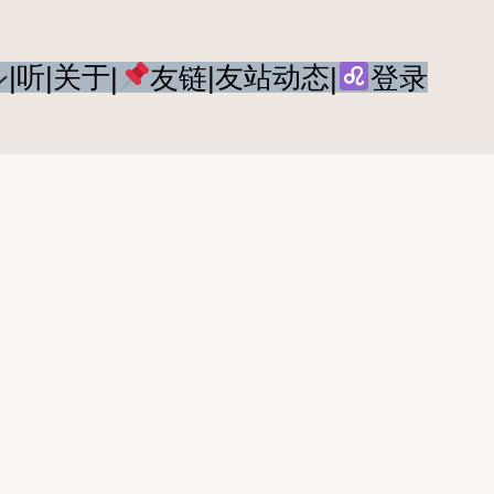
|听
|关于
|友站动态
|
友链
|
登录