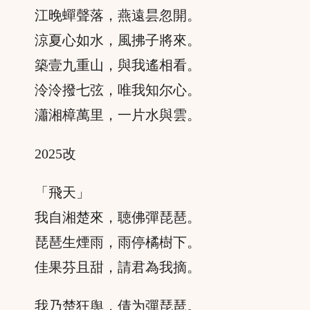
江晚蟬聲落，燕遠昙忽開。
涼夏心如水，風拂子將來。
築壹九重山，與我遙相看。
泠泠撥七弦，唯我知尔心。
瀟湘樟萬里，一片水與雲。
2025改
「飛天」
我自湘楚來，聴佛彈琵琶。
琵琶生煙雨，雨停橘樹下。
佳果芬且甜，請君為我摘。
我乃楚狂舆，倩为彈琵琶。