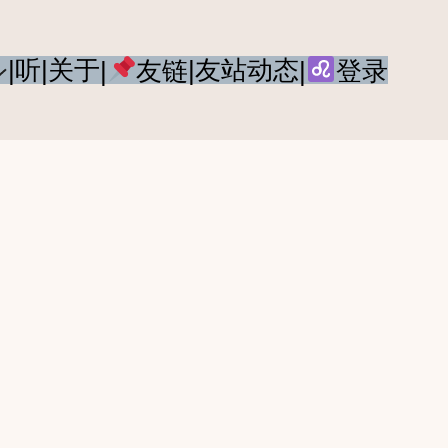
|听
|关于
|友站动态
|
友链
|
登录