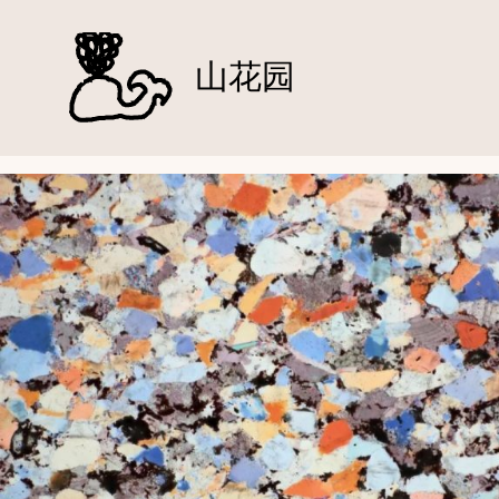
跳
至
山花园
内
容