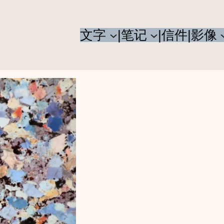
文字
|笔记
|信件
|影像