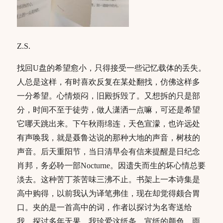
Z.S.
找回U盘的希望愈小，只得接受一些记忆载体的丢失。
人总是这样，有时喜欢反复在某处翻找，仿佛这样多
一分希望。心情烦闷，旧殿拆毁了。又想拆的只是部
分，时间不至于徒劳，做人潇洒一点嘛，可还是希望
它哪天跳出来。下午秋雨绵连，天色宣濛，也许远处
有声唤我，就是聂鲁达说的那种大地的声音，树枝的
声音。后天重阳节，当日清早会有信来提醒是日纪念
肖邦，务必聆一部Nocturne。因遗失而生的坏心情总要
淡去。这种苦丁茶苦味三沸不止。书架上一本诗集是
高中购得，以前我认为译笔弗佳，现在却觉得颇合胃
口。夹的是一首高中的词，作者以探讨为名寄送给
我，探讨多年无果，我珍爱这纸条，宣纸的颜色，雨