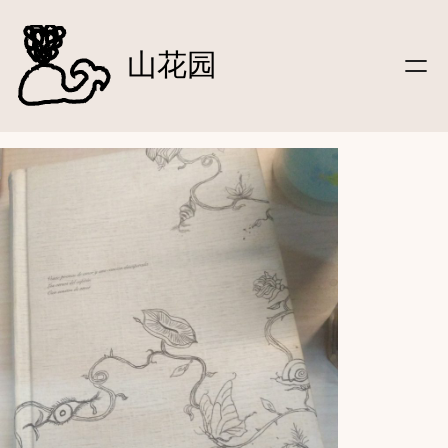
文字
跳
|笔记
至
山花园
|信件
内
|影像
容
|听
|关于
|
友链
|友站动态
|
登录