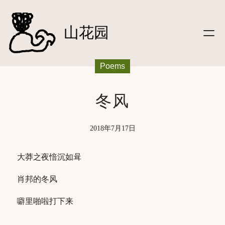
文字
跳
|笔记
至
山花园
|信件
内
|影像
容
|听
Poems
|关于
|
友链
|友站动态
冬风
|
登录
2018年7月17日
大莽之夜愔沉如咠
肖邦的冬风
噼里啪啦打下来