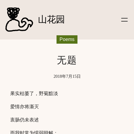
文字
跳
|笔记
至
山花园
|信件
内
|影像
容
|听
Poems
|关于
|
友链
|友站动态
无题
|
登录
2018年7月15日
果实枯萎了，野菊黯淡
爱情亦将澌灭
衷肠仍未表述
而我时常为懦弱辩解：