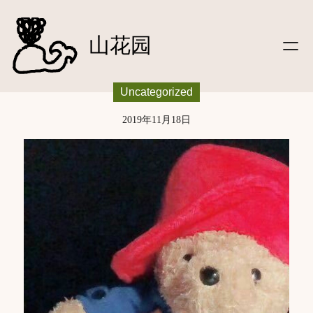
文字
跳
|笔记
至
山花园
|信件
内
|影像
容
|听
Uncategorized
|关于
|
友链
2019年11月18日
|友站动态
|
登录